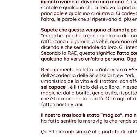
incontravamo ci davano una mano.
Casu
scatole e qualcuno che ci teneva la porta.
principale e qualcuno ci aiutava. Ci cadev
l'altra, le parole che si ripetevano di più e
Sapete che queste vengono chiamate pa
"magiche" perché creano qualcosa di "mag
rafforzano i legami e, a volte, riparano re
dicendole che sentendole da loro. Gli inten
Secondo la RAE, questa significa
l'atto co
qualcuno ha verso un'altra persona. Og
Recentemente ho letto un'intervista a
Mar
dell'Accademia delle Scienze di New York. 
umanistico della vita e di trattarci con affet
sei capace"
, è il titolo del suo libro. In 
magiche: dalla bontà, generosità, rispett
che è l'ormone della felicità. Offri agli alt
fatto i nostri vicini.
Il nostro trasloco è stato "magico", ma non
ha fatto sentire la meraviglia che rende st
Questo incantesimo è alla portata di tutti!