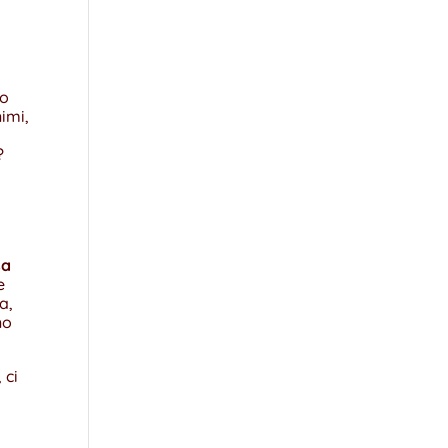
no
imi,
?
sa
e
a,
no
, ci