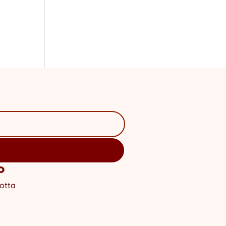
o
otta