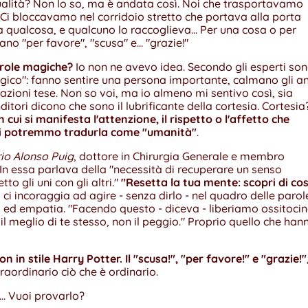
alità? Non lo so, ma è andata così. Noi che trasportavamo
 Ci bloccavamo nel corridoio stretto che portava alla porta
a qualcosa, e qualcuno lo raccoglieva... Per una cosa o per
rano "per favore", "scusa" e... "grazie!"
role magiche?
Io non ne avevo idea. Secondo gli esperti so
ico": fanno sentire una persona importante, calmano gli an
lazioni tese. Non so voi, ma io almeno mi sentivo così, sia
ditori dicono che sono il lubrificante della cortesia. Cortesia
n cui si manifesta l'attenzione, il rispetto o l'affetto che
gi potremmo tradurla come "umanità"
.
io Alonso Puig
, dottore in Chirurgia Generale e membro
In essa parlava della "necessità di recuperare un senso
to gli uni con gli altri."
"Resetta la tua mente: scopri di co
esso ci incoraggia ad agire - senza dirlo - nel quadro delle parol
o ed empatia. "Facendo questo - diceva - liberiamo ossitocin
ri il meglio di te stesso, non il peggio." Proprio quello che han
 in stile Harry Potter. Il "scusa!", "per favore!" e "grazie!"
raordinario ciò che è ordinario.
... Vuoi provarlo?