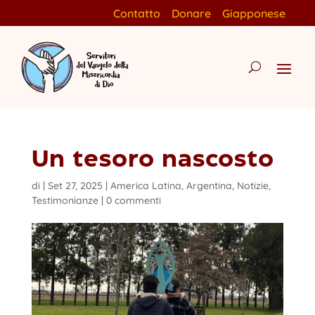
Contatto
Donare
Giapponese
Un tesoro nascosto
di
|
Set 27, 2025
|
America Latina
,
Argentina
,
Notizie
,
Testimonianze
|
0 commenti