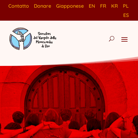
Contatto
Donare
Giapponese
EN
FR
KR
PL
ES