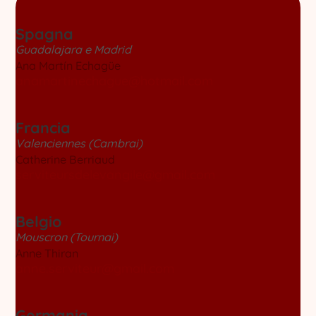
Spagna
Guadalajara e Madrid
Ana Martín Echagüe
anamartinechague@hotmail.com
Francia
Valenciennes (Cambrai)
Catherine Berriaud
serviteursdelevangile@gmail.com
Belgio
Mouscron (Tournai)
Anne Thiran
anne.serviteur@gmail.com
Germania