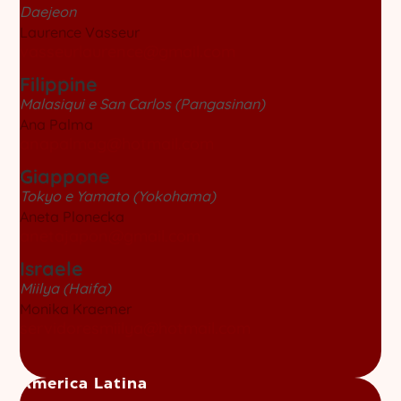
Daejeon
Laurence Vasseur
vasseurlaurence@gmail.com
Filippine
Malasiqui e San Carlos (Pangasinan)
Ana Palma
anapalmag@hotmail.com
Giappone
Tokyo e Yamato (Yokohama)
Aneta Plonecka
anetajapon@gmail.com
Israele
Miilya (Haifa)
Monika Kraemer
servidoresmiilya@hotmail.com
America Latina