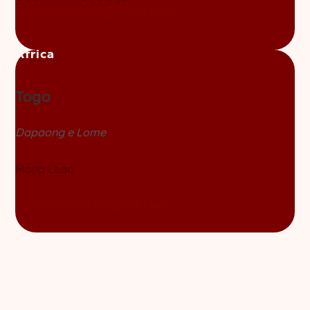
claudia.cj.servii@gmail.com
Africa
Togo
Dapaong e Lome
Maria Leao
marialeao1971@gmail.com