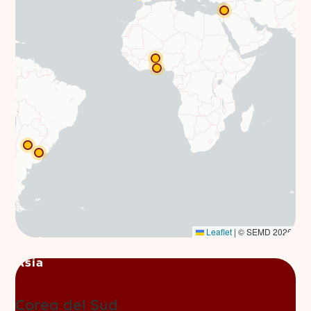
Leaflet
|
© SEMD 2026
Asia
Corea del Sud