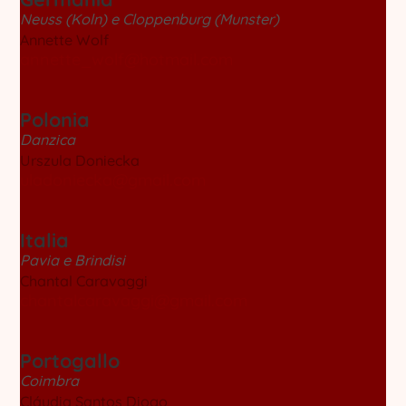
Neuss (Koln) e Cloppenburg (Munster)
Annette Wolf
annette_wolf@hotmail.com
Polonia
Danzica
Urszula Doniecka
uladoniecka@gmail.com
Italia
Pavia e Brindisi
Chantal Caravaggi
chantalcaravaggi@gmail.com
Portogallo
Coimbra
Cláudia Santos Diogo