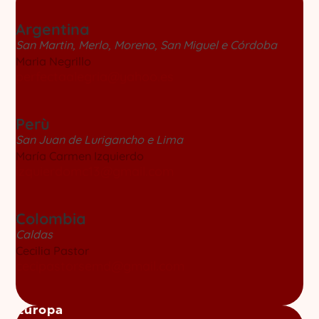
Argentina
San Martin, Merlo, Moreno, San Miguel e Córdoba
Maria Negrillo
perfectaalegria@yahoo.es
Perù
San Juan de Lurigancho e Lima
María Carmen Izquierdo
izquierdomc13@gmail.com
Colombia
Caldas
Cecilia Pastor
cecipastorsemd@gmail.com
Europa