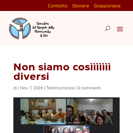
Contatto
Donare
Giapponese
Non siamo cosììììììì
diversi
di
|
Nov 7, 2024
|
Testimonianze
|
0 commenti