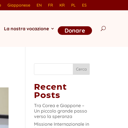
e
Giapponese
EN
FR
KR
PL
ES
La nostra vocazione
Donare
Cerca
Recent
Posts
Tra Corea e Giappone –
Un piccolo grande passo
verso la speranza
Missione Internazionale in