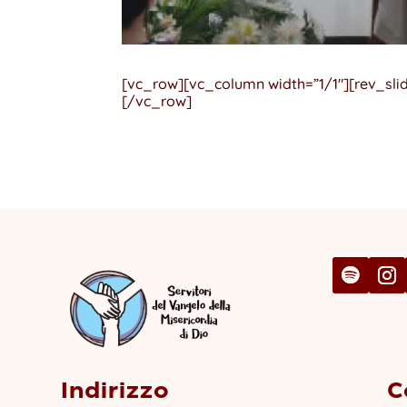
[vc_row][vc_column width=”1/1″][rev_slid
[/vc_row]
Indirizzo
C