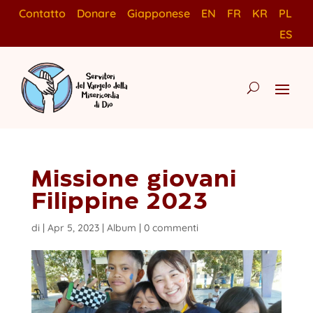
Contatto
Donare
Giapponese
EN
FR
KR
PL
ES
Missione giovani
Filippine 2023
di
|
Apr 5, 2023
|
Album
|
0 commenti