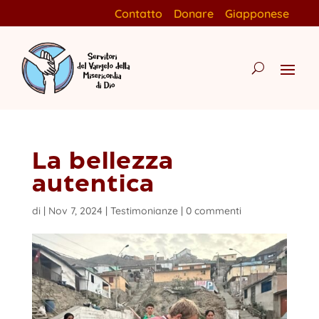
Contatto
Donare
Giapponese
La bellezza
autentica
di
|
Nov 7, 2024
|
Testimonianze
|
0 commenti