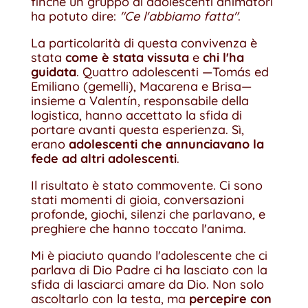
finché un gruppo di adolescenti animatori
ha potuto dire:
"Ce l'abbiamo fatta"
.
La particolarità di questa convivenza è
stata
come è stata vissuta
e
chi l'ha
guidata
. Quattro adolescenti —Tomás ed
Emiliano (gemelli), Macarena e Brisa—
insieme a Valentín, responsabile della
logistica, hanno accettato la sfida di
portare avanti questa esperienza. Sì,
erano
adolescenti che annunciavano la
fede ad altri adolescenti
.
Il risultato è stato commovente. Ci sono
stati momenti di gioia, conversazioni
profonde, giochi, silenzi che parlavano, e
preghiere che hanno toccato l'anima.
Mi è piaciuto quando l'adolescente che ci
parlava di Dio Padre ci ha lasciato con la
sfida di lasciarci amare da Dio. Non solo
ascoltarlo con la testa, ma
percepire con