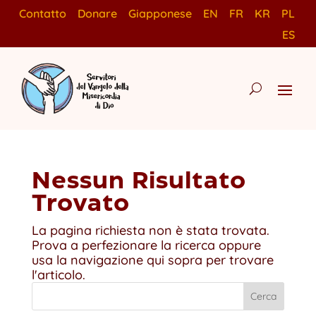
Contatto
Donare
Giapponese
EN
FR
KR
PL
ES
Nessun Risultato
Trovato
La pagina richiesta non è stata trovata.
Prova a perfezionare la ricerca oppure
usa la navigazione qui sopra per trovare
l'articolo.
Cerca