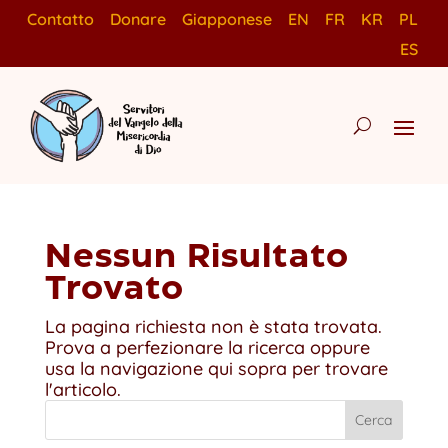
Contatto
Donare
Giapponese
EN
FR
KR
PL
ES
Nessun Risultato
Trovato
La pagina richiesta non è stata trovata.
Prova a perfezionare la ricerca oppure
usa la navigazione qui sopra per trovare
l'articolo.
Cerca