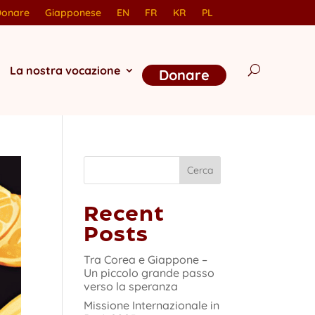
Donare
Giapponese
EN
FR
KR
PL
La nostra vocazione
Donare
Cerca
Recent
Posts
Tra Corea e Giappone –
Un piccolo grande passo
verso la speranza
Missione Internazionale in