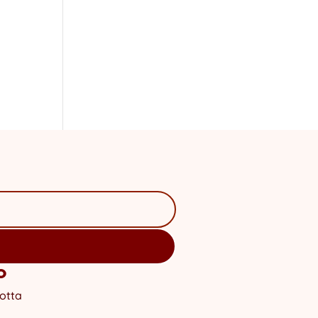
o
otta