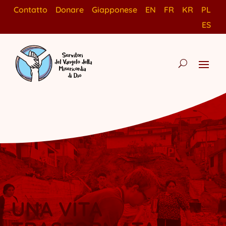
Contatto
Donare
Giapponese
EN
FR
KR
PL
ES
UNA VITA